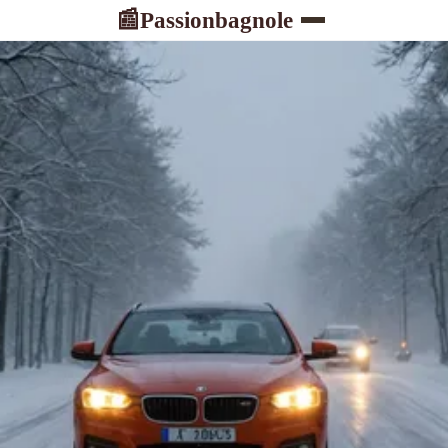
Passionbagnole
📰