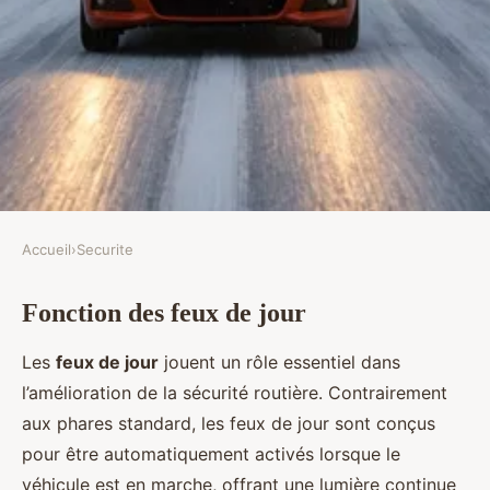
Accueil
›
Securite
SECURITE
Fonction des feux de jour
Comment les feux de jour
contribuent à une conduite
Les
feux de jour
jouent un rôle essentiel dans
sécuritaire en hiver
l’amélioration de la sécurité routière. Contrairement
aux phares standard, les feux de jour sont conçus
Élise
•
16 février 2025
•
5 min de lecture
pour être automatiquement activés lorsque le
véhicule est en marche, offrant une lumière continue