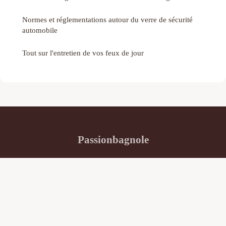
Normes et réglementations autour du verre de sécurité
automobile
Tout sur l'entretien de vos feux de jour
Passionbagnole
“Essais, rencontres, mécanique, partage”
Mentions légales
Contact
© 2026 Passionbagnole. Tous droits réservés.