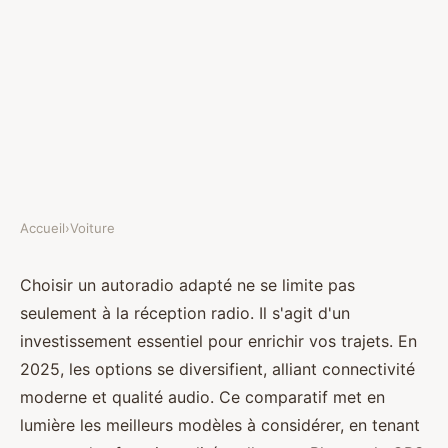
Accueil
›
Voiture
VOITURE
Comparatif auto radio : top
Choisir un autoradio adapté ne se limite pas
seulement à la réception radio. Il s'agit d'un
choix pour 2025 à découvrir !
investissement essentiel pour enrichir vos trajets. En
2025, les options se diversifient, alliant connectivité
Élise
•
28 mars 2025
•
4 min de lecture
moderne et qualité audio. Ce comparatif met en
lumière les meilleurs modèles à considérer, en tenant