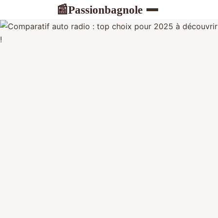
Passionbagnole
📰