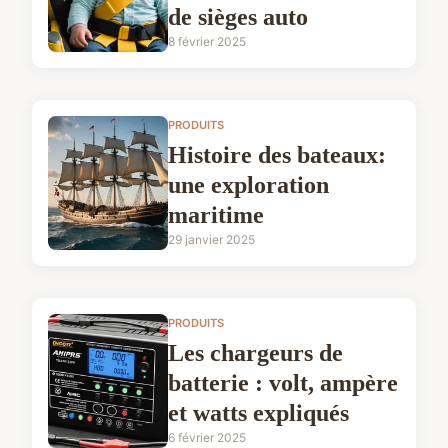
de sièges auto
8 février 2025
PRODUITS
Histoire des bateaux:
une exploration
maritime
29 janvier 2025
PRODUITS
Les chargeurs de
batterie : volt, ampère
et watts expliqués
6 février 2025