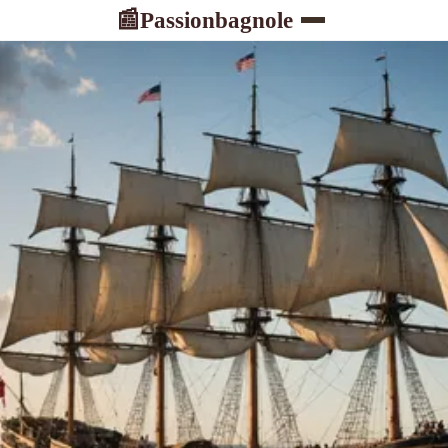
Passionbagnole
📰