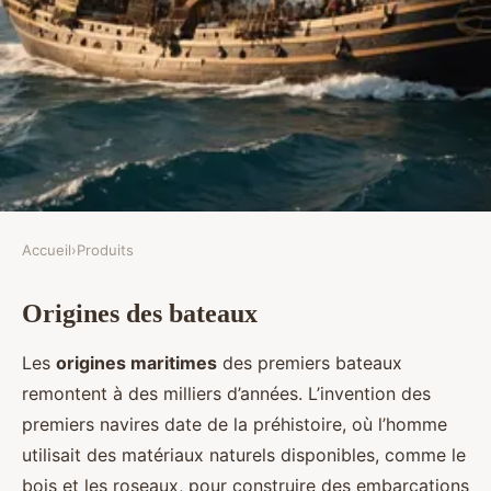
Accueil
›
Produits
PRODUITS
Origines des bateaux
Histoire des bateaux: une
exploration maritime
Les
origines maritimes
des premiers bateaux
remontent à des milliers d’années. L’invention des
Élise
•
29 janvier 2025
•
7 min de lecture
premiers navires date de la préhistoire, où l’homme
utilisait des matériaux naturels disponibles, comme le
bois et les roseaux, pour construire des embarcations