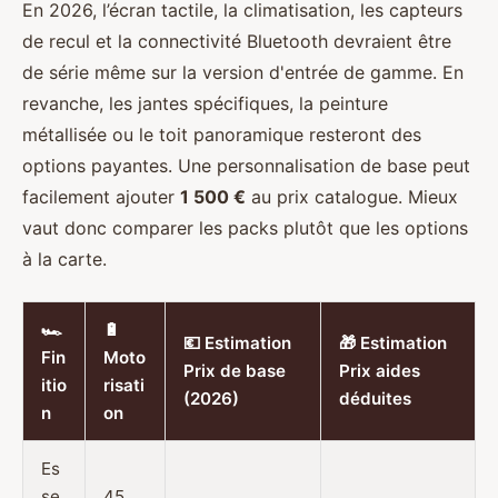
En 2026, l’écran tactile, la climatisation, les capteurs
de recul et la connectivité Bluetooth devraient être
de série même sur la version d'entrée de gamme. En
revanche, les jantes spécifiques, la peinture
métallisée ou le toit panoramique resteront des
options payantes. Une personnalisation de base peut
facilement ajouter
1 500 €
au prix catalogue. Mieux
vaut donc comparer les packs plutôt que les options
à la carte.
🏎️
🔋
💶 Estimation
🎁 Estimation
Fin
Moto
Prix de base
Prix aides
itio
risati
(2026)
déduites
n
on
Es
se
45