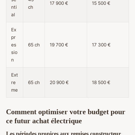
17 900 €
15 500 €
nti
ch
al
Ex
pr
es
65 ch
19 700 €
17 300 €
sio
n
Ext
re
65 ch
20 900 €
18 500 €
me
Comment optimiser votre budget pour
ce futur achat électrique
Les périodes propices aux remises constructeur