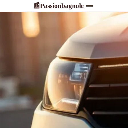
Passionbagnole
📰