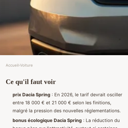
Accueil
›
Voiture
VOITURE
Ce qu'il faut voir
Estimez le coût futur d'une dacia
spring pour 2026
prix Dacia Spring
: En 2026, le tarif devrait osciller
entre 18 000 € et 21 000 € selon les finitions,
Émeline
•
10/03/2026 20:52
•
10 min de lecture
malgré la pression des nouvelles réglementations.
bonus écologique Dacia Spring
: La réduction du