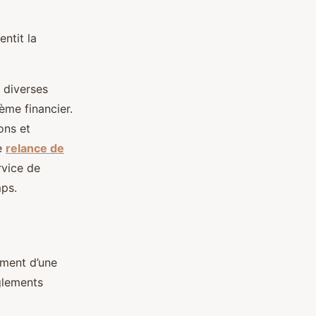
ntit la
r diverses
ème financier.
ons et
ne
relance de
rvice de
mps.
iement d’une
èglements