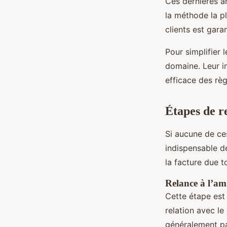
Ces dernières a
la méthode la pl
clients est garan
Pour simplifier l
domaine. Leur in
efficace des rè
Étapes de r
Si aucune de ces
indispensable de
la facture due t
Relance à l’am
Cette étape est
relation avec le
généralement pa