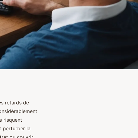
es retards de
considérablement
s risquent
t perturber la
trat ou couvrir