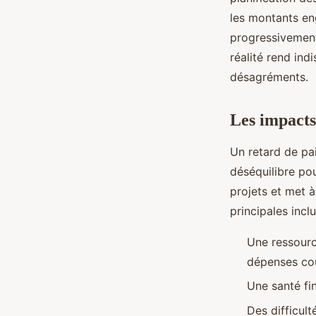
règlement client
les montants en
progressivement 
Élise
•
23 octobre 2025
•
6 min de lecture
réalité rend ind
désagréments.
Les impacts
Un retard de pa
déséquilibre po
projets et met à
principales inclu
Une ressourc
dépenses co
Une santé fin
Des difficul