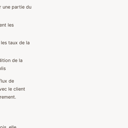
 une partie du
ent les
 les taux de la
ition de la
lis
flux de
ec le client
vrement.
is, elle