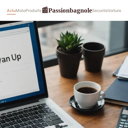
Passionbagnole
📰
Actu
Moto
Produits
Securite
Voiture