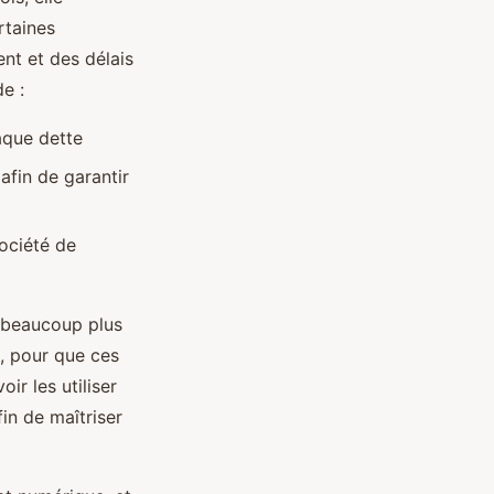
rtaines
nt et des délais
de :
haque dette
afin de garantir
ociété de
r beaucoup plus
, pour que ces
oir les utiliser
n de maîtriser