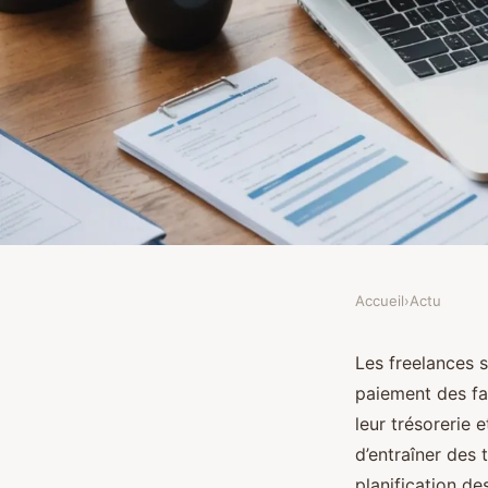
Accueil
›
Actu
ACTU
Relance de paiement e
Les freelances s
paiement des fa
comment prévenir les
leur trésorerie 
d’entraîner des 
planification de