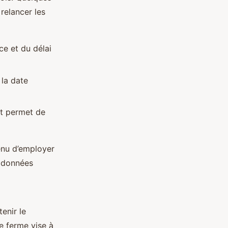
 relancer les
ce et du délai
 la date
nt permet de
tenu d’employer
s données
enir le
e ferme vise à