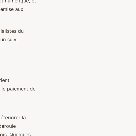
at numérique, et
 remise aux
cialistes du
un suivi
vient
r le paiement de
tériorer la
 déroule
tois. Quelques